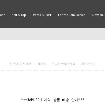
Coat
Knit & Top
Pants & Skirt
For the Jamuschian
Now on S
자무쉬 공지사항
착용후기
교환/반품/환불
자유게시판
***JAMUSCH 예약 상품 배송 안내***