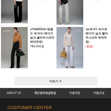
J7068R502-링클
Ja-B101-라이트
드 넥 타이 베이지
베이지 실크 블라
실크 블라우스(8차
우스(4차 예약주
예약주문)
문)
780,000원
(품절)
더보기 ▼
ABOUT US
개인정보취급방침
이용약관
이용안내
CUSTOMER CENTER