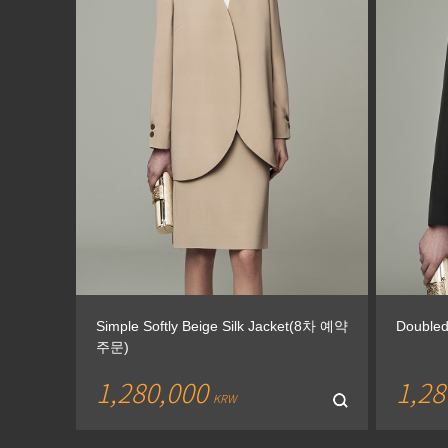
Simple Softly Beige Silk Jacket(8차 예약
Double
주문)
1,280,000
1,28
KRW