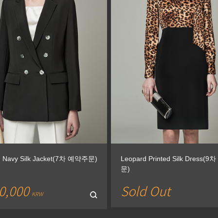
d Navy Silk Jacket(7차 예약주문)
Leopard Printed Silk Dress(
문)
0,000
Sold Out
KRW