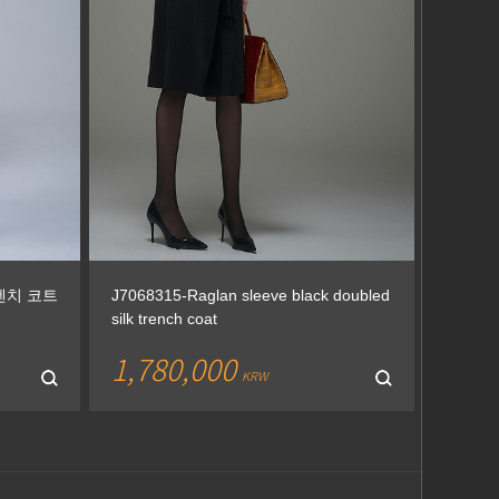
트렌치 코트
J7068315-Raglan sleeve black doubled
silk trench coat
1,780,000
KRW