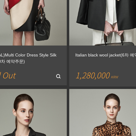
)Multi Color Dress Style Silk
Italian black wool jacket(6차
(10차 예약주문)
 Out
1,280,000
KRW