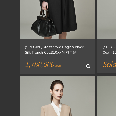
(SPECIAL)Dress Style Raglan Black
(SPECIAL
Silk Trench Coat(10차 예약주문)
Coat 
1,780,000
Sold
KRW