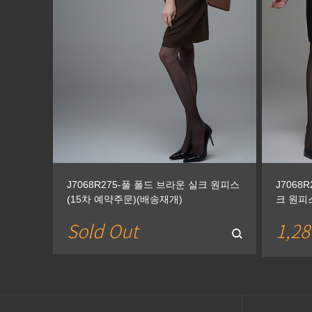
J7068R275-풀 폴드 브라운 실크 원피스
J7068
(15차 예약주문)(배송재개)
크 원피
Sold Out
1,28