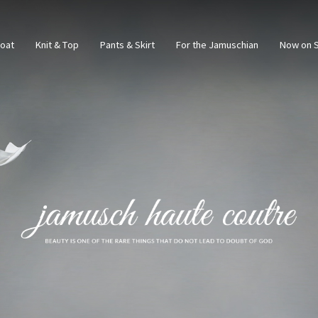
Coat
Knit & Top
Pants & Skirt
For the Jamuschian
Now on S