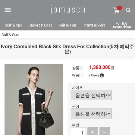
0
For the
Suit & Ops
Jacket & Coat
Knit & Top
Pants & Skirt
Jamuschian
Suit & Ops
Ivory Combined Black Silk Dress For Collection(5차 예약주
문)
1,380,000
상품가
원
배송비
(차등)
사이즈
색상
수량