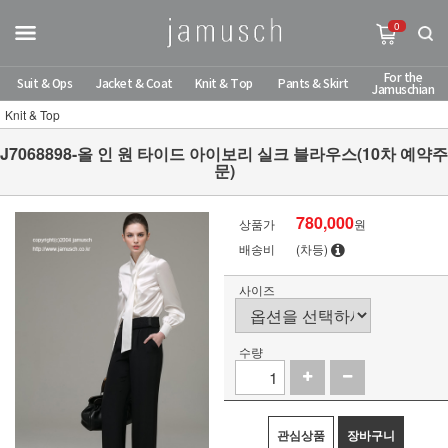
0
For the
Suit & Ops
Jacket & Coat
Knit & Top
Pants & Skirt
Jamuschian
Knit & Top
J7068898-올 인 원 타이드 아이보리 실크 블라우스(10차 예약주
문)
780,000
상품가
원
배송비
(차등)
사이즈
수량
관심상품
장바구니