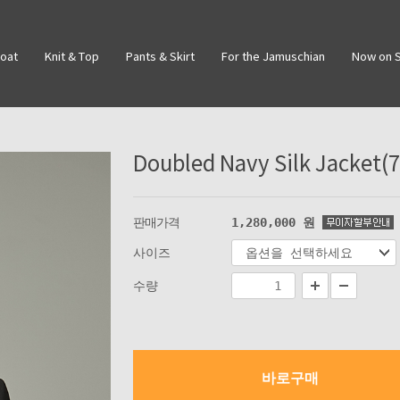
Coat
Knit & Top
Pants & Skirt
For the Jamuschian
Now on S
Doubled Navy Silk Jacke
판매가격
1,280,000
원
사이즈
수량
바로구매