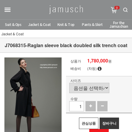
0
For the
Suit & Ops
Jacket & Coat
Knit & Top
Pants & Skirt
Jamuschian
Jacket & Coat
J7068315-Raglan sleeve black doubled silk trench coat
1,780,000
상품가
원
배송비
(차등)
사이즈
수량
관심상품
장바구니