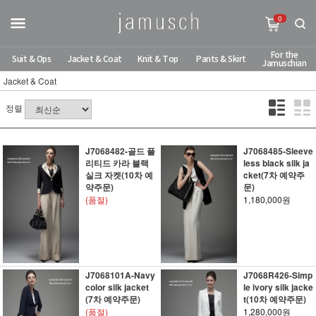
0
For the
Suit & Ops
Jacket & Coat
Knit & Top
Pants & Skirt
Jamuschian
Jacket & Coat
정렬
J7068482-골드 플
J7068485-Sleeve
리티드 카라 블랙
less black silk ja
실크 자켓(10차 예
cket(7차 예약주
약주문)
문)
(품절)
1,180,000원
J7068101A-Navy
J7068R426-Simp
color silk jacket
le ivory silk jacke
(7차 예약주문)
t(10차 예약주문)
(품절)
1,280,000원