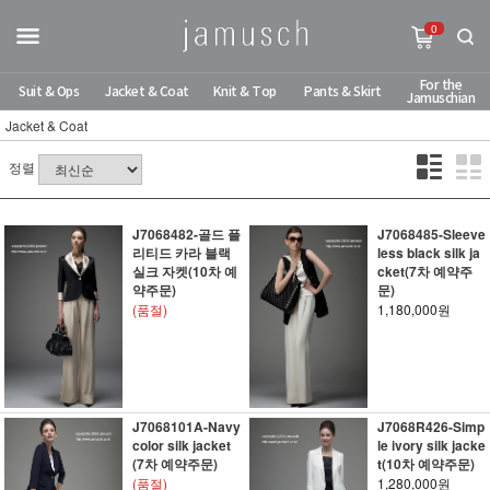
0
For the
Suit & Ops
Jacket & Coat
Knit & Top
Pants & Skirt
Jamuschian
Jacket & Coat
정렬
J7068482-골드 플
J7068485-Sleeve
리티드 카라 블랙
less black silk ja
실크 자켓(10차 예
cket(7차 예약주
약주문)
문)
(품절)
1,180,000원
J7068101A-Navy
J7068R426-Simp
color silk jacket
le ivory silk jacke
(7차 예약주문)
t(10차 예약주문)
(품절)
1,280,000원